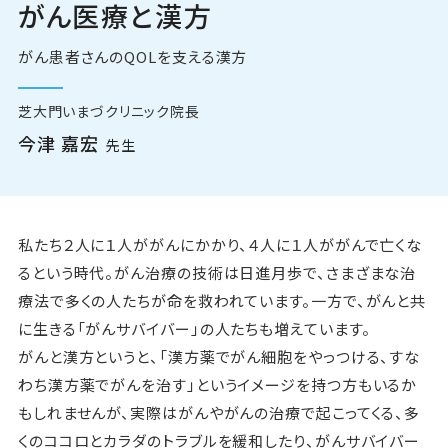
がん医療と漢方
Pick Up
がん患者さんのQOLを支える漢方
ニュース
芝大門いまづクリニック院長
お問い合わせ
今津 嘉宏
先生
私たち２人に１人ががんにかかり、４人に１人ががんで亡くな
るという時代。がん治療の技術は日進月歩で、さまざまな治
療法で多くの人たちが命を救われています。一方で、がんと共
に生きる「がんサバイバー」の人たちも増えています。
がんと漢方というと、「漢方薬でがん細胞をやっつける、すな
わち漢方薬でがんを治す」というイメージを持つ方もいるか
もしれませんが、実際はがんやがんの治療で起こってくる、多
くのココロとカラダのトラブルを緩和したり、がんサバイバー