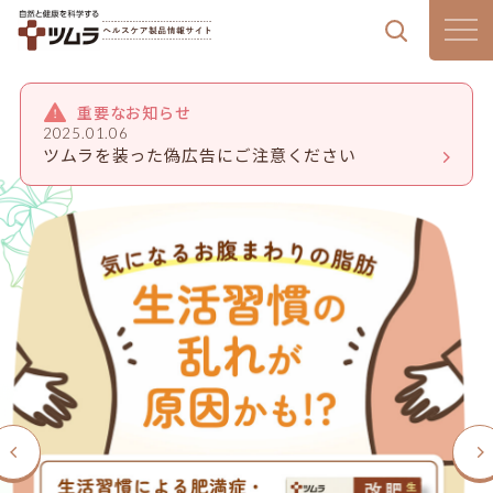
製品情報
重要なお知らせ
2025.01.06
ツムラを装った偽広告にご注意ください
漢方通信
漢方のある暮らし
はじめての漢方
気血水チェック
ツムラの想い