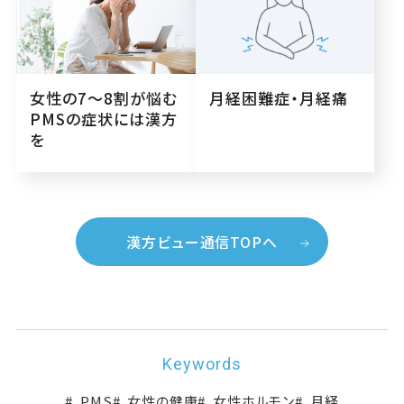
月経困難症・月経痛
女性の7〜8割が悩む
PMSの症状には漢方
を
漢方ビュー通信TOPへ
Keywords
PMS
女性の健康
女性ホルモン
月経