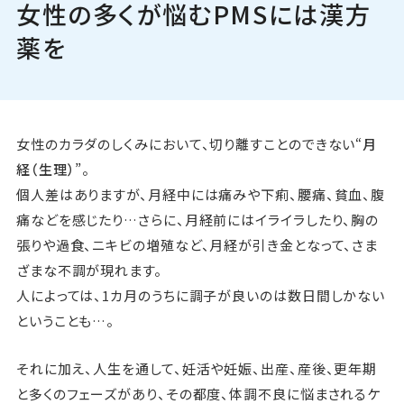
女性の多くが悩むPMSには漢方
Pick Up
薬を
ニュース
お問い合わせ
女性のカラダのしくみにおいて、切り離すことのできない“
月
経（生理）
”。
個人差はありますが、月経中には痛みや下痢、腰痛、貧血、腹
痛などを感じたり…さらに、月経前にはイライラしたり、胸の
張りや過食、ニキビの増殖など、月経が引き金となって、さま
ざまな不調が現れます。
人によっては、1カ月のうちに調子が良いのは数日間しかない
ということも…。
それに加え、人生を通して、妊活や妊娠、出産、産後、更年期
と多くのフェーズがあり、その都度、体調不良に悩まされるケ