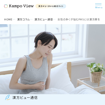
検索
HOME
漢方コラム
漢方ビュー通信
女性の多くが悩むPMSには漢方薬を
漢方を知ろう
悩み別漢方
漢方コラム
病院・医師検索
漢方ビュー通信