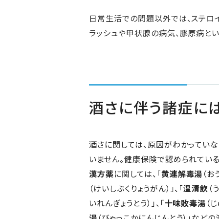
日常生活での問題以外では、ステロ
ラッシュや甲状腺の病気、膠原病とい
酒さに伴う諸症に
酒さに関しては、原因がわかってい
いません。健康保険で認められている
漢方薬
に関しては、「
黄連解毒湯
（お
（けいしぶくりょうがん）」、「
温清飲
（
いれんぎょうとう）」、「
十味敗毒湯
（じ
湯
（びゃっこかにんじんとう）」など