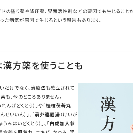
イドの塗り薬や降圧薬、界面活性剤などの要因でも生じることが
った病気が原因で生じるという報告もあります。
は漢方薬を使うことも
ないだけでなく、治療法も確立されて
薬も、今のところありません。
うれんげどくとう）」や「
桂枝茯苓丸
うんせいいん）」、「
荊芥連翹湯
（けいが
ゅうみはいどくとう）」、「
白虎加人参
の漢方薬を肌荒れ、ニキビ、かゆみ、湿