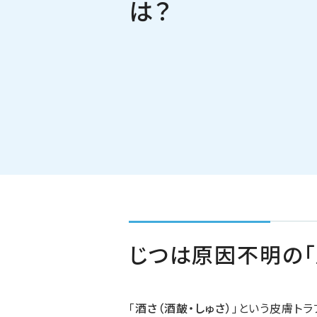
は？
じつは原因不明の「
「
酒さ（酒皶・しゅさ）
」という皮膚ト