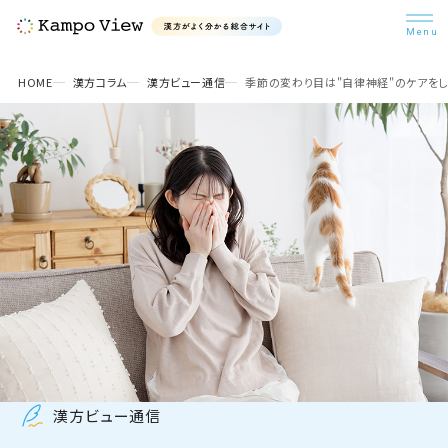
検索
HOME
漢方コラム
漢方ビュー通信
季節の変わり目は"自律神経"のケアをし
漢方を知ろう
悩み別漢方
漢方コラム
病院・医師検索
漢方ビュー通信