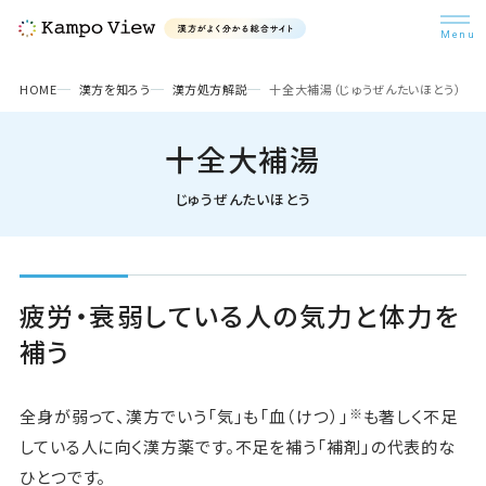
検索
HOME
漢方を知ろう
漢方処方解説
十全大補湯（じゅうぜんたいほとう）
十全大補湯
漢方を知ろう
じゅうぜんたいほとう
悩み別漢方
疲労・衰弱している人の気力と体力を
漢方コラム
補う
※
全身が弱って、漢方でいう「気」も「血（けつ）」
も著しく不足
病院・医師検索
している人に向く漢方薬です。不足を補う「補剤」の代表的な
ひとつです。