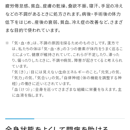
Pick Up
疲労倦怠感、貧血、皮膚の乾燥、食欲不振、寝汗、手足の冷え
などの不調があるときに処方されます。病後・手術後の体力
低下をはじめ、産後の衰弱、貧血、冷え症の改善など、さまざ
まな目的で使われています。
ニュース
お問い合わせ
「気・血・水」は、不調の原因を探るためのものさしです。漢方で
は、私たちの体は「気・血・水」の３つの要素が体内をうまく巡るこ
とによって、健康が維持されていて、これらが不足したり、滞った
り、偏ったりしたときに、不調や病気、障害が起きてくると考えられ
ています。
「気（き）」：目には見えない生命エネルギーのこと。「元気」の気、
「気力」の気、「気合い」の気。「自律神経（体の機能を調整する神
経）」の働きに近いとされています。
「血（けつ）」：全身を巡ってさまざまな組織に栄養を与えます。主
に血液を指します。
全身状態をよくして闘病を助ける