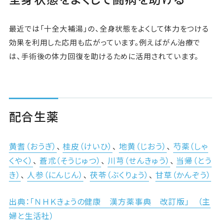
最近では「十全大補湯」の、全身状態をよくして体力をつける
効果を利用した応用も広がっています。例えばがん治療で
は、手術後の体力回復を助けるために活用されています。
配合生薬
黄耆（おうぎ）
桂皮（けいひ）
地黄（じおう）
芍薬（しゃ
、
、
、
くやく）
蒼朮（そうじゅつ）
川芎（せんきゅう）
当帰（とう
、
、
、
き）
人参（にんじん）
茯苓（ぶくりょう）
甘草（かんぞう）
、
、
、
出典：「ＮＨＫきょうの健康 漢方薬事典 改訂版」 （主
婦と生活社）