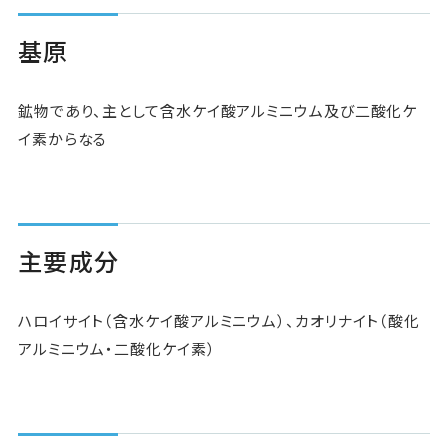
Pick Up
基原
ニュース
鉱物であり、主として含水ケイ酸アルミニウム及び二酸化ケ
お問い合わせ
イ素からなる
主要成分
ハロイサイト（含水ケイ酸アルミニウム）、カオリナイト（酸化
アルミニウム・二酸化ケイ素）