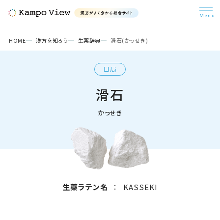
検索
HOME
漢方を知ろう
生薬辞典
滑石(かっせき)
日局
漢方を知ろう
滑石
悩み別漢方
かっせき
漢方コラム
生薬ラテン名
：
KASSEKI
病院・医師検索