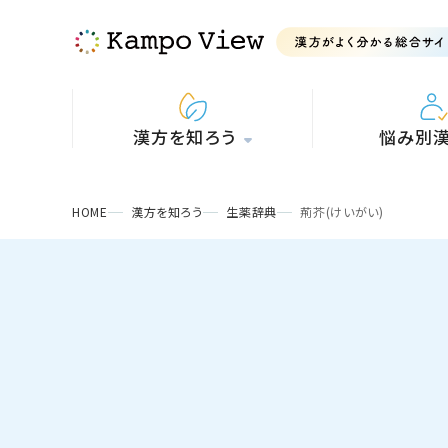
漢方を知ろう
悩み別
HOME
漢方を知ろう
生薬辞典
荊芥(けいがい)