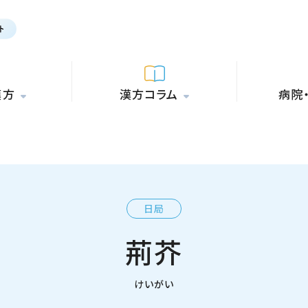
漢方
漢方コラム
病院
日局
荊芥
けいがい