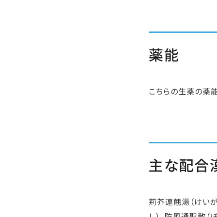
薬能
こちらの生薬の薬
主な配合
荊芥連翹湯（けいが
し）、防風通聖散（