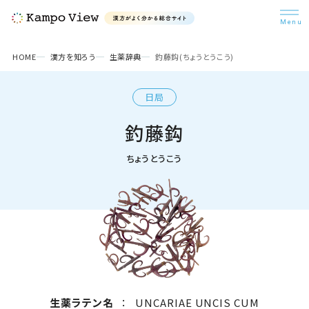
検索
HOME
漢方を知ろう
生薬辞典
釣藤鈎(ちょうとうこう)
日局
漢方を知ろう
釣藤鈎
悩み別漢方
ちょうとうこう
漢方コラム
病院・医師検索
生薬ラテン名
：
UNCARIAE UNCIS CUM