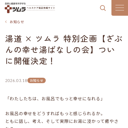
製品情報
お知らせ
湯道 × ツムラ 特別企画【ざぶ
漢方通信
んの幸せ湯ばなしの会】つい
漢方のある暮らし
に開催決定！
はじめての漢方
お知らせ
2026.03.18
気血水チェック
「わたしたちは、お風呂でもっと幸せになれる」
ツムラの想い
お風呂の幸せをどうすればもっと感じられるか。
ともに話し、考え、そして実際にお湯に浸かって癒やさ