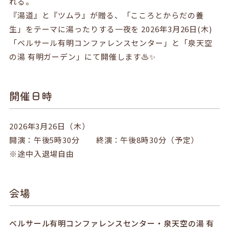
れる。
企業サイトへ
『湯道』と『ツムラ』が贈る、「こころとからだの養
生」をテーマに湯ったりする一夜を 2026年3月26日(木)
ヘルスケア製品チャットボット
お問い合わせ
「ベルサール有明コンファレンスセンター」と「泉天空
ニュース
の湯 有明ガーデン」にて開催します♨️✨
English
中文
開催日時
2026年3月26日（木）
開演：午後5時30分 終演：午後8時30分（予定）
※途中入退場自由
会場
ベルサール有明コンファレンスセンター・泉天空の湯 有