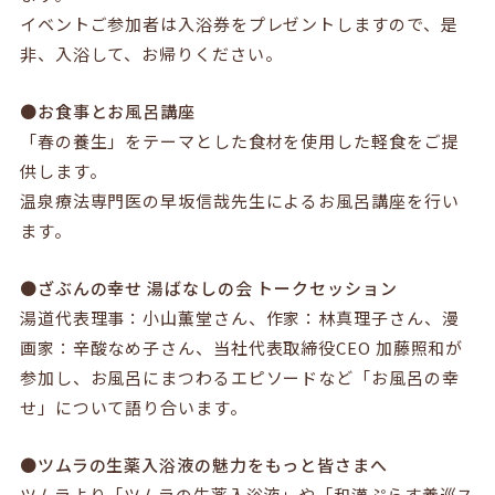
イベントご参加者は入浴券をプレゼントしますので、是
非、入浴して、お帰りください。
●お食事とお風呂講座
「春の養生」をテーマとした食材を使用した軽食をご提
供します。
温泉療法専門医の早坂信哉先生によるお風呂講座を行い
ます。
●ざぶんの幸せ 湯ばなしの会 トークセッション
湯道代表理事：小山薫堂さん、作家：林真理子さん、漫
画家：辛酸なめ子さん、当社代表取締役CEO 加藤照和が
参加し、お風呂にまつわるエピソードなど「お風呂の幸
せ」について語り合います。
●ツムラの生薬入浴液の魅力をもっと皆さまへ
ツムラより「ツムラの生薬入浴液」や「和漢ぷらす養巡ス