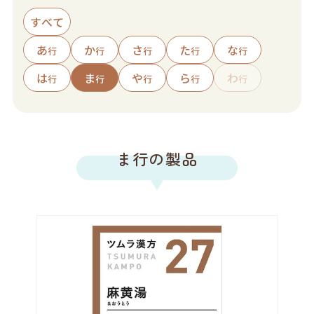
企業サイトへ
すべて
ヘルスケア製品チャットボット
あ
か
さ
た
な
行
行
行
行
行
お問い合わせ
ニュース
は
ま
や
ら
わ
行
行
行
行
行
English
中文
ま行の製品