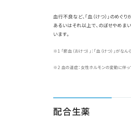
血行不良など、「血（けつ）」のめぐり
あるいはそれ以上で、のぼせやめま
います。
※1 「瘀血（おけつ）」：「血（けつ）」が
※2 血の道症：女性ホルモンの変動に伴
配合生薬