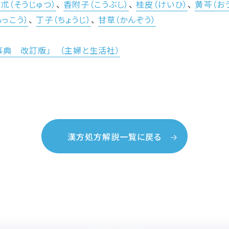
朮（そうじゅつ）
、
香附子（こうぶし）
、
桂皮（けいひ）
、
黄芩（お
もっこう）
、
丁子（ちょうじ）
、
甘草（かんぞう）
事典 改訂版」 （主婦と生活社）
漢方処方解説一覧に戻る