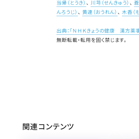
当帰（とうき）
、
川芎（せんきゅう）
、
蒼
んろうじ）
、
黄連（おうれん）
、
木香（
出典：「ＮＨＫきょうの健康 漢方薬
無断転載・転用を固く禁じます。
関連コンテンツ