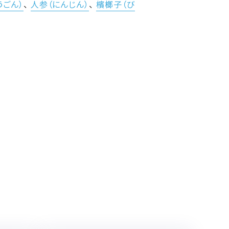
うごん）
、
人参（にんじん）
、
檳榔子（び