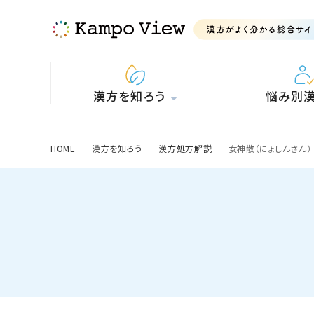
漢方を知ろう
悩み別
HOME
漢方を知ろう
漢方処方解説
女神散（にょしんさん）