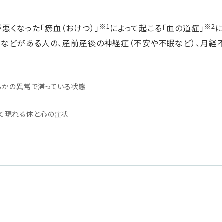
※1
※2
が悪くなった「瘀血（おけつ）」
によって起こる「血の道症」
いなどがある人の、産前産後の神経症（不安や不眠など）、月経
なんらかの異常で滞っている状態
って現れる体と心の症状