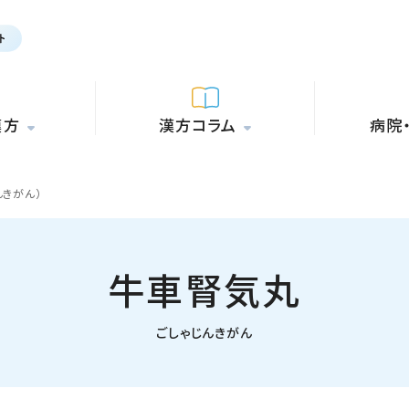
漢方
漢方コラム
病院
んきがん）
牛車腎気丸
ごしゃじんきがん