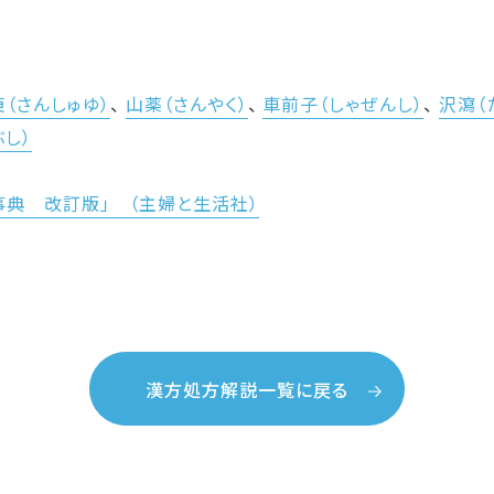
（さんしゅゆ）
、
山薬（さんやく）
、
車前子（しゃぜんし）
、
沢瀉（
ぶし）
事典 改訂版」 （主婦と生活社）
漢方処方解説一覧に戻る