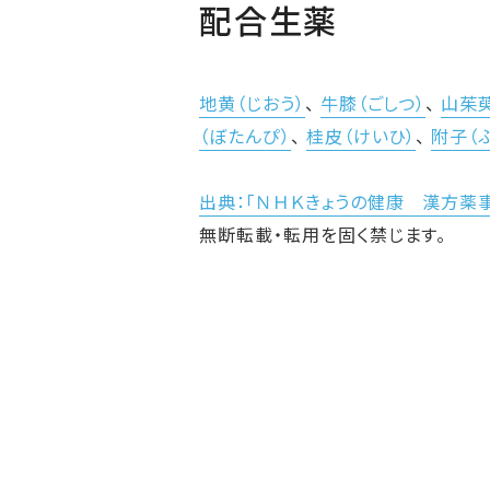
配合生薬
地黄（じおう）
、
牛膝（ごしつ）
、
山茱萸
（ぼたんぴ）
、
桂皮（けいひ）
、
附子（
出典：「ＮＨＫきょうの健康 漢方薬
無断転載・転用を固く禁じます。