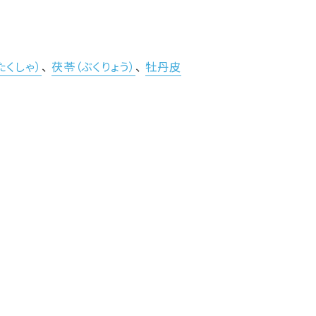
たくしゃ）
、
茯苓（ぶくりょう）
、
牡丹皮