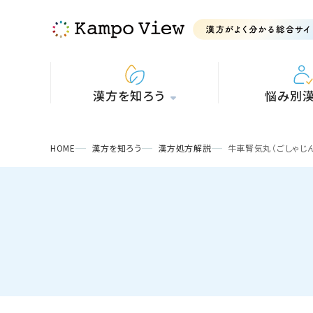
漢方を知ろう
悩み別
HOME
漢方を知ろう
漢方処方解説
牛車腎気丸（ごしゃじ