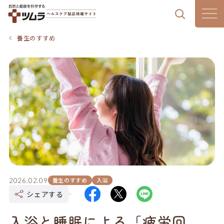
製品情報
養生のすすめ
漢方通信
漢方のある暮らし
はじめての漢方
気血水チェック
養生のすすめ
入浴
2026.02.09
ツムラの想い
シェアする
入浴と睡眠による「疲労回