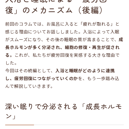
企業サイトへ
復」のメカニズム（後編）
ヘルスケア製品チャットボット
お問い合わせ
前回のコラムでは、お風呂に入ると「疲れが取れる」と
ニュース
感じる理由についてお話ししました。入浴によって入眠
English
中文
がスムーズになり、その後の睡眠の質が高まることで、
成
長ホルモンが多く分泌され、細胞の修復・再生が促され
る。
これが、私たちが疲労回復を実感する大きな理由で
した。
今回はその続編として、
入浴と睡眠がどのように連携
し、疲労回復につながっていくのか
を、もう一歩踏み込
んで解説していきます。
深い眠りで分泌される「成長ホルモ
ン」