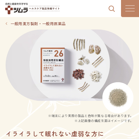
製品情報
一般用漢方製剤・一般用医薬品
漢方通信
漢方のある暮らし
はじめての漢方
気血水チェック
※端末により実際の製品と色味が異なる場合があります。
ツムラの想い
※上記画像の構成生薬はイメージです。
イライラして眠れない虚弱な方に