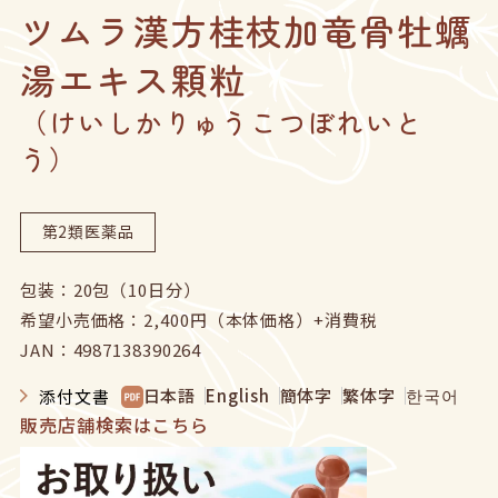
ツムラ漢方桂枝加竜骨牡蠣
企業サイトへ
湯エキス顆粒
ヘルスケア製品チャットボット
お問い合わせ
ニュース
（けいしかりゅうこつぼれいと
English
中文
う）
第2類医薬品
包装：20包（10日分）
希望小売価格：2,400円（本体価格）+消費税
JAN：4987138390264
日本語
English
簡体字
繁体字
한국어
添付文書
販売店舗検索はこちら