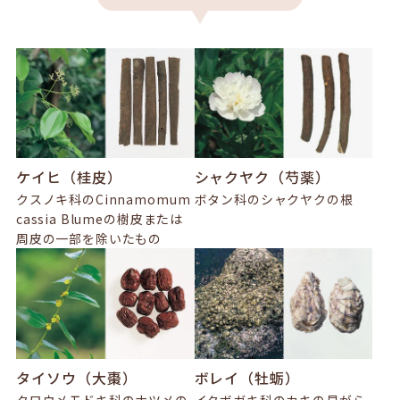
ケイヒ（桂皮）
シャクヤク（芍薬）
クスノキ科のCinnamomum
ボタン科のシャクヤクの根
cassia Blumeの樹皮または
周皮の一部を除いたもの
タイソウ（大棗）
ボレイ（牡蛎）
クロウメモドキ科のナツメの
イタボガキ科のカキの貝がら