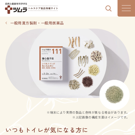
製品情報
一般用漢方製剤・一般用医薬品
漢方通信
漢方のある暮らし
はじめての漢方
気血水チェック
※端末により実際の製品と色味が異なる場合があります。
ツムラの想い
※上記画像の構成生薬はイメージです。
いつもトイレが気になる方に