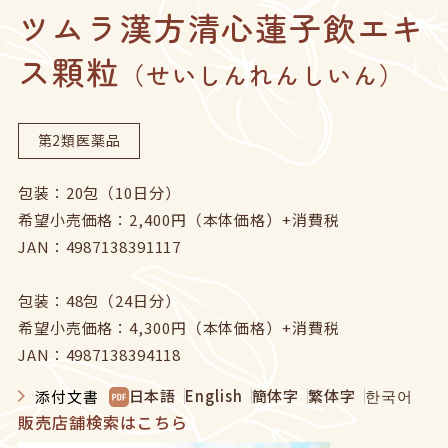
ツムラ漢方清心蓮子飲エキ
企業サイトへ
ス顆粒
ヘルスケア製品チャットボット
（せいしんれんしいん）
お問い合わせ
ニュース
English
中文
第2類医薬品
包装：20包（10日分）
希望小売価格：2,400円（本体価格）+消費税
JAN：4987138391117
包装：48包（24日分）
希望小売価格：4,300円（本体価格）+消費税
JAN：4987138394118
日本語
English
簡体字
繁体字
한국어
添付文書
販売店舗検索はこちら