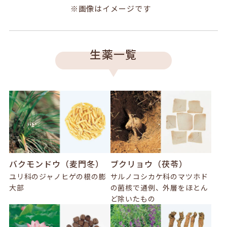
※画像はイメージです
生薬一覧
バクモンドウ（麦門冬）
ブクリョウ（茯苓）
ユリ科のジャノヒゲの根の膨
サルノコシカケ科のマツホド
大部
の菌核で通例、外層をほとん
ど除いたもの