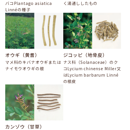
バコPlantago asiatica
く湯通ししたもの
Linnéの種子
オウギ（黄耆）
ジコッピ（地骨皮）
マメ科のキバナオウギまたは
ナス科（Solanaceae）のク
ナイモウオウギの根
コLycium chinense Miller又
はLycium barbarum Linné
の根皮
カンゾウ（甘草）