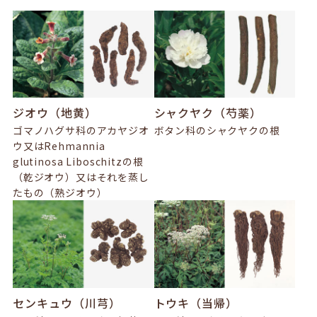
ジオウ（地黄）
シャクヤク（芍薬）
ゴマノハグサ科のアカヤジオ
ボタン科のシャクヤクの根
ウ又はRehmannia
glutinosa Liboschitzの根
（乾ジオウ）又はそれを蒸し
たもの（熟ジオウ）
センキュウ（川芎）
トウキ（当帰）