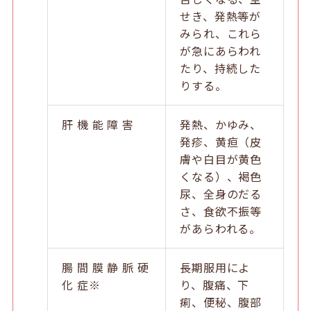
せき、発熱等が
みられ、これら
が急にあらわれ
たり、持続した
りする。
肝 機 能 障 害
発熱、かゆみ、
発疹、黄疸（皮
膚や白目が黄色
くなる）、褐色
尿、全身のだる
さ、食欲不振等
があらわれる。
腸 間 膜 静 脈 硬
長期服用によ
化 症※
り、腹痛、下
痢、便秘、腹部