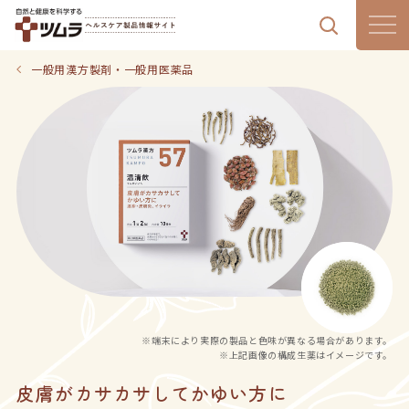
製品情報
一般用漢方製剤・一般用医薬品
漢方通信
漢方のある暮らし
はじめての漢方
気血水チェック
※端末により実際の製品と色味が異なる場合があります。
ツムラの想い
※上記画像の構成生薬はイメージです。
皮膚がカサカサしてかゆい方に