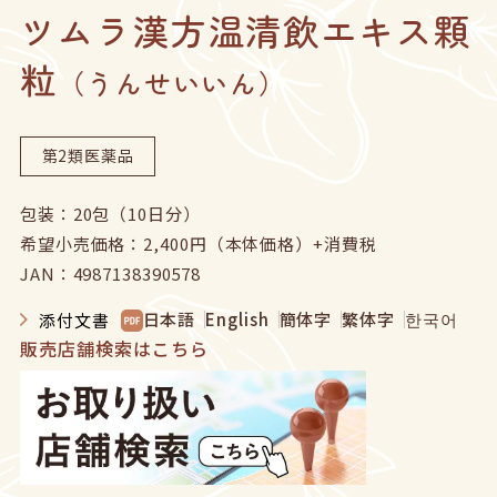
ツムラ漢方温清飲エキス顆
企業サイトへ
粒
ヘルスケア製品チャットボット
（うんせいいん）
お問い合わせ
ニュース
English
中文
第2類医薬品
包装：20包（10日分）
希望小売価格：2,400円（本体価格）+消費税
JAN：4987138390578
日本語
English
簡体字
繁体字
한국어
添付文書
販売店舗検索はこちら