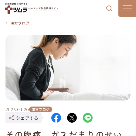
製品情報
漢方ブログ
漢方通信
漢方のある暮らし
はじめての漢方
気血水チェック
漢方ブログ
2026.01.20
ツムラの想い
シェアする
その腹痛、ガスだまりのせい