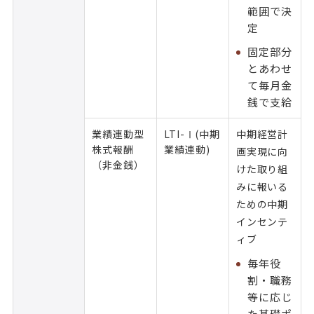
範囲で決
定
固定部分
とあわせ
て毎月金
銭で支給
業績連動型
LTI-Ⅰ(中期
中期経営計
株式報酬
業績連動)
画実現に向
（非金銭）
けた取り組
みに報いる
ための中期
インセンテ
ィブ
毎年役
割・職務
等に応じ
た基礎ポ