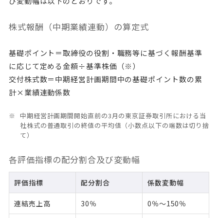
び変動幅は以下のとおりです。
株式報酬（中期業績連動）の算定式
基礎ポイント＝取締役の役割・職務等に基づく報酬基準
に応じて定める金額÷基準株価（※）
交付株式数＝中期経営計画期間中の基礎ポイント数の累
計×業績連動係数
中期経営計画期間開始直前の3月の東京証券取引所における当
社株式の普通取引の終値の平均値（小数点以下の端数は切り捨
て）
各評価指標の配分割合及び変動幅
評価指標
配分割合
係数変動幅
連結売上高
30％
0％～150％