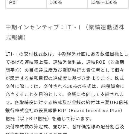
合計
100％
15％～150％
中期インセンティブ：LTI-Ⅰ（業績連動型株
式報酬）
LTI-Ⅰの交付株式数は、中期経営計画にある数値目標とし
て掲げる連結売上高、連結営業利益、連結ROE（対象期
間平均）の目標達成度及び業務執行の責任者として個々
が設定する業務目標の達成度に基づき定まります。株式
交付に際しては、交付される50％の株式は、納税資金に
充当することを目的として、金銭に換価して支給されま
す。各取締役に対する株式及び金銭の給付は三菱UFJ信託
銀行株式会社の役員報酬BIP（Board Incentive Plan）
信託（以下BIP信託）を通じて行います。
交付株式数の算定式、並びに、各評価指標の配分割合及