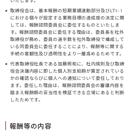
いたします。
取締役会は、基本報酬の短期業績連動部分及びLTI-Ⅰ
における個々が設定する業務目標の達成度の決定に関
しては、報酬諮問委員会に委任するものといたしま
す。報酬諮問委員会に委任する理由は、委員長を社外
取締役が務め、委員の過半数を社外取締役で構成して
いる同委員会に委任することにより、報酬等に関する
手続の客観性及び透明性をより一層高めるためです。
代表取締役社長である加藤照和に、社内規則及び取締
役会決議内容に即した個人別支給額が算定されている
かの確認ならびに個人への通知について委任しており
ます。委任した理由は、報酬諮問委員会の審議内容を
踏まえ報酬額の妥当性を検証できる立場にあると判断
したためです。
報酬等の内容