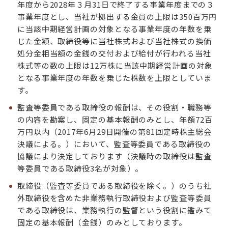
年度から2028年３月31日で終了する事業年度までの３
事業年度とし、当社が拠出する金員の上限は350百万円
に当該中期経営計画の対象となる事業年度の年数を乗
じた金額、取締役等に当社株式および当社株式の換価
処分金相当額の金銭の交付および給付が行われる当社
株式等の数の上限は12万株に当該中期経営計画の対象
となる事業年度の年数を乗じた株数を上限としていま
す。
監査等委員である取締役の報酬は、その役割・職務等
の内容を勘案し、固定の基本報酬のみとし、年額72百
万円以内（2017年6月29日開催の第81回定時株主総会
決議による。）において、監査等委員である取締役の
協議により決定しております（決議時の取締役は監査
等委員である取締役3名が対象）。
取締役（監査等委員である取締役を除く。）のうち社
外取締役を含めた非業務執行取締役および監査等委員
である取締役は、業務執行の監督という役割に鑑みて
固定の基本報酬（金銭）のみとしております。