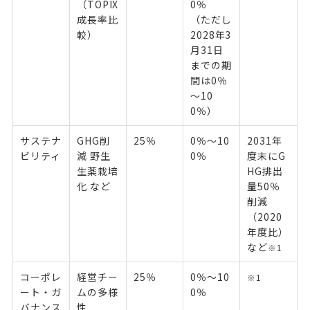
（TOPIX
0％
成長率比
（ただし
較）
2028年3
月31日
までの期
間は0％
～10
0％）
サステナ
GHG削
25％
0％～10
2031年
ビリティ
減 野生
0％
度末にG
生薬栽培
HG排出
化 など
量50％
削減
（2020
年度比）
など
※1
コーポレ
経営チー
25％
0％～10
※1
ート・ガ
ムの多様
0％
バナンス
性