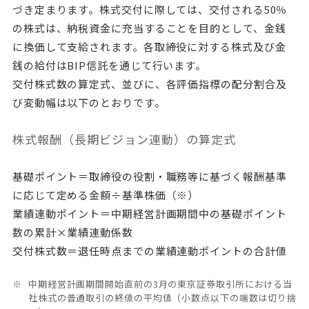
づき定まります。株式交付に際しては、交付される50％
の株式は、納税資金に充当することを目的として、金銭
に換価して支給されます。各取締役に対する株式及び金
銭の給付はBIP信託を通じて行います。
交付株式数の算定式、並びに、各評価指標の配分割合及
び変動幅は以下のとおりです。
株式報酬（長期ビジョン連動）の算定式
基礎ポイント＝取締役の役割・職務等に基づく報酬基準
に応じて定める金額÷基準株価（※）
業績連動ポイント＝中期経営計画期間中の基礎ポイント
数の累計×業績連動係数
交付株式数＝退任時点までの業績連動ポイントの合計値
中期経営計画期間開始直前の3月の東京証券取引所における当
社株式の普通取引の終値の平均値（小数点以下の端数は切り捨