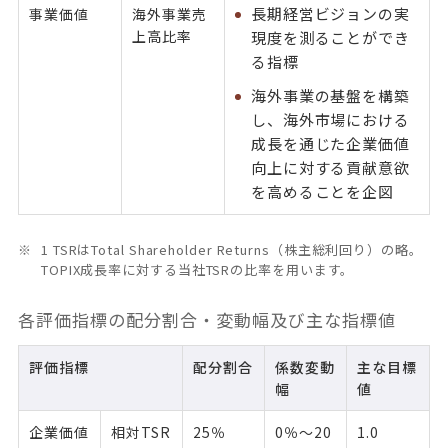
長期経営ビジョンの実
事業価値
海外事業売
上高比率
現度を測ることができ
る指標
海外事業の基盤を構築
し、海外市場における
成長を通じた企業価値
向上に対する貢献意欲
を高めることを企図
1 TSRはTotal Shareholder Returns（株主総利回り）の略。
TOPIX成長率に対する当社TSRの比率を用います。
各評価指標の配分割合・変動幅及び主な指標値
評価指標
配分割合
係数変動
主な目標
幅
値
企業価値
相対TSR
25％
0％～20
1.0