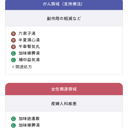
がん領域（支持療法）
副作用の軽減など
六君子湯
育薬
半夏瀉心湯
育薬
牛車腎気丸
育薬
加味帰脾湯
Growing
補中益気湯
Growing
＋関連処方
女性関連領域
産婦人科疾患
加味逍遙散
Growing
加味帰脾湯
Growing