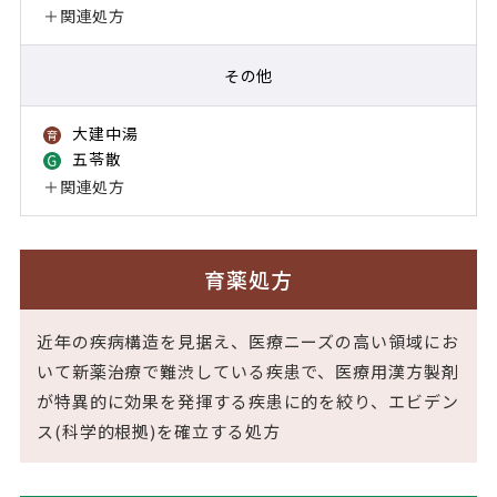
＋関連処方
その他
大建中湯
育薬
五苓散
Growing
＋関連処方
育薬処方
近年の疾病構造を見据え、医療ニーズの高い領域にお
いて新薬治療で難渋している疾患で、医療用漢方製剤
が特異的に効果を発揮する疾患に的を絞り、エビデン
ス(科学的根拠)を確立する処方