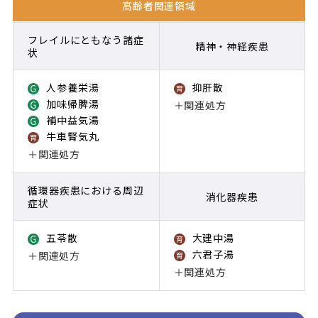
高齢者関連領域
フレイルにともなう諸症
精神・神経疾患
状
人参養栄湯
抑肝散
Growing
育薬
加味帰脾湯
＋関連処方
Growing
補中益気湯
Growing
牛車腎気丸
育薬
＋関連処方
循環器疾患における周辺
消化器疾患
症状
五苓散
大建中湯
Growing
育薬
六君子湯
＋関連処方
育薬
＋関連処方