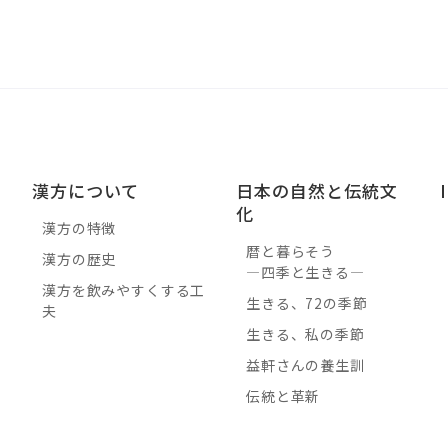
漢方について
日本の自然と伝統文
化
漢方の特徴
暦と暮らそう
漢方の歴史
―四季と生きる―
漢方を飲みやすくする工
生きる、72の季節
用
夫
生きる、私の季節
に
益軒さんの養生訓
伝統と革新