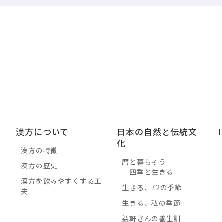
漢方について
日本の自然と伝統文
化
漢方の特徴
暦と暮らそう
漢方の歴史
―四季と生きる―
漢方を飲みやすくする工
生きる、72の季節
用
夫
生きる、私の季節
に
益軒さんの養生訓