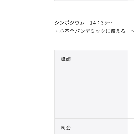
シンポジウム
14：35～
・心不全パンデミックに備える 
講師
司会