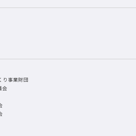
くり事業財団
議会
会
会