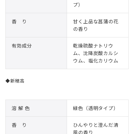
プ）
香 り
甘く上品な菖蒲の花
の香り
有効成分
乾燥硫酸ナトリウ
ム、沈降炭酸カルシ
ウム、塩化カリウム
◆新穂高
溶 解 色
緑色（透明タイプ）
香 り
ひんやりと澄んだ清
風の香り