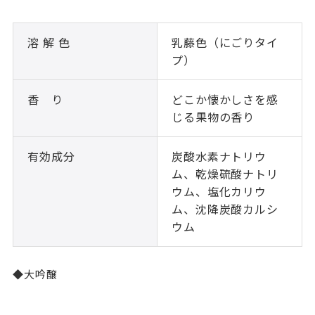
溶 解 色
乳藤色（にごりタイ
プ）
香 り
どこか懐かしさを感
じる果物の香り
有効成分
炭酸水素ナトリウ
ム、乾燥硫酸ナトリ
ウム、塩化カリウ
ム、沈降炭酸カルシ
ウム
◆大吟醸