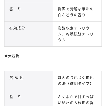
香 り
贅沢で芳醇な甲州の
白ぶどうの香り
有効成分
炭酸水素ナトリウ
ム、乾燥硫酸ナトリ
ウム
◆大粒梅
溶 解 色
ほんのり色づく梅色
の湯（透明タイプ）
香 り
ふくよかで甘ずっぱ
い紀州の大粒梅の香