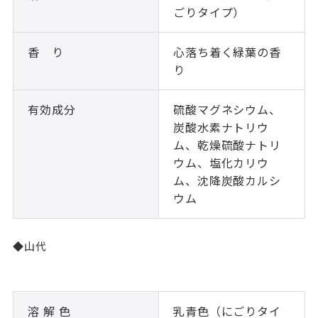
ごりタイプ）
香 り
心落ち着く緑葉の香
り
有効成分
硫酸マグネシウム、
炭酸水素ナトリウ
ム、乾燥硫酸ナトリ
ウム、塩化カリウ
ム、沈降炭酸カルシ
ウム
◆山代
溶 解 色
乳青色（にごりタイ