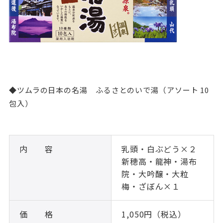
◆ツムラの日本の名湯 ふるさとのいで湯（アソート 10
包入）
内 容
乳頭・白ぶどう×２
新穂高・龍神・湯布
院・大吟醸・大粒
梅・ざぼん×１
価 格
1,050円（税込）