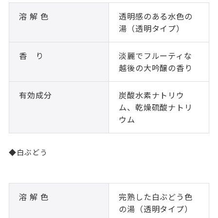
溶 解 色
透明感のある水色の
湯（透明タイプ）
香 り
淡麗でフルーティな
越後の大吟醸の香り
有効成分
炭酸水素ナトリウ
ム、乾燥硫酸ナトリ
ウム
◆白ぶどう
溶 解 色
完熟した白ぶどう色
の湯（透明タイプ）