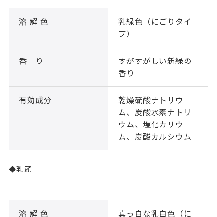
溶 解 色
乳緑色（にごりタイ
プ）
香 り
すがすがしい新緑の
香り
有効成分
乾燥硫酸ナトリウ
ム、炭酸水素ナトリ
ウム、塩化カリウ
ム、炭酸カルシウム
◆乳頭
溶 解 色
真っ白な乳白色（に