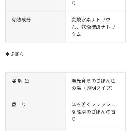
り
有効成分
炭酸水素ナトリウ
ム、乾燥硫酸ナトリ
ウム
◆ざぼん
溶 解 色
陽光育ちのざぼん色
の湯（透明タイプ）
香 り
ほろ苦くフレッシュ
な薩摩のざぼんの香
り