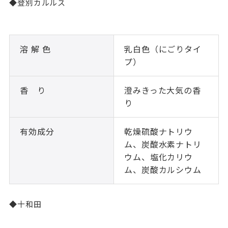
◆登別カルルス
溶 解 色
乳白色（にごりタイ
プ）
香 り
澄みきった大気の香
り
有効成分
乾燥硫酸ナトリウ
ム、炭酸水素ナトリ
ウム、塩化カリウ
ム、炭酸カルシウム
◆十和田