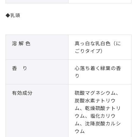
◆乳頭
溶 解 色
真っ白な乳白色（に
ごりタイプ）
香 り
心落ち着く緑葉の香
り
有効成分
硫酸マグネシウム、
炭酸水素ナトリウ
ム、乾燥硫酸ナトリ
ウム、塩化カリウ
ム、沈降炭酸カルシ
ウム