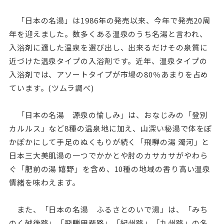
「日本の名湯」は1986年の発売以来、今年で発売20周
年を迎えました。数多くある温泉のうち名湯と言われ、
入浴剤に適した温泉を選び出し、出来るだけその泉質に
近づけた温泉タイプの入浴剤です。近年、温泉タイプの
入浴剤では、アソートタイプが市場の80％あまりを占め
ています。(ツムラ調べ)
「日本の名湯 源泉の愉しみ」は、おなじみの「登別
カルルス」など8種の温泉地に加え、山深い秘湯で体をぽ
かぽかにして手足のぬくもりが続く「飛騨の湯 濁河」と
日本三大美肌湯の一つでかかとや肘のカサカサがやわら
ぐ「肥前の湯 嬉野」を含め、10種の地域の香り高い温泉
情緒を味わえます。
また、「日本の名湯 ふるさとのいで湯」は、「みち
のく越後路」「飛騨甲斐路」「紀州路」「九州路」の名