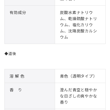
有効成分
炭酸水素ナトリウ
ム、乾燥硫酸ナトリ
ウム、塩化カリウ
ム、沈降炭酸カルシ
ウム
◆道後
溶 解 色
青色（透明タイプ）
香 り
澄んだ青空と穏やか
な日ざしの爽やかな
香り