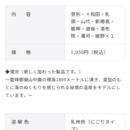
内 容
登別・十和田・乳
頭・山代・新穂高・
龍神・道後・湯布
院・濁河・嬉野×１
価 格
1,050円（税込）
◆濁河（新しく加わった製品です。）
～霊峰御嶽山中腹の標高1800メートルに湧き、星空のも
とに湯のぬくもりを感じられる秘境の温泉をモデルにし
ています。～
溶 解 色
乳柿色（にごりタイ
プ）