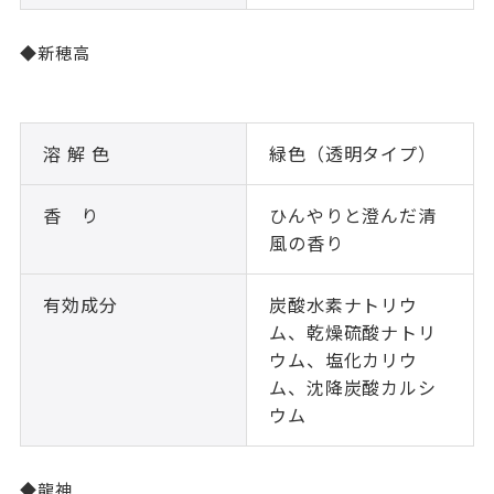
◆新穂高
溶 解 色
緑色（透明タイプ）
香 り
ひんやりと澄んだ清
風の香り
有効成分
炭酸水素ナトリウ
ム、乾燥硫酸ナトリ
ウム、塩化カリウ
ム、沈降炭酸カルシ
ウム
◆龍神