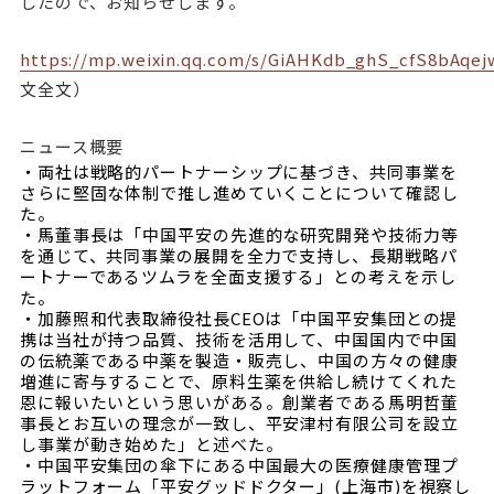
したので、お知らせします。
https://mp.weixin.qq.com/s/GiAHKdb_ghS_cfS8bAqej
文全文）
ニュース概要
・両社は戦略的パートナーシップに基づき、共同事業を
さらに堅固な体制で推し進めていくことについて確認し
た。
・馬董事長は「中国平安の先進的な研究開発や技術力等
を通じて、共同事業の展開を全力で支持し、長期戦略パ
ートナーであるツムラを全面支援する」との考えを示し
た。
・加藤照和代表取締役社長CEOは「中国平安集団との提
携は当社が持つ品質、技術を活用して、中国国内で中国
の伝統薬である中薬を製造・販売し、中国の方々の健康
増進に寄与することで、原料生薬を供給し続けてくれた
恩に報いたいという思いがある。創業者である馬明哲董
事長とお互いの理念が一致し、平安津村有限公司を設立
し事業が動き始めた」と述べた。
・中国平安集団の傘下にある中国最大の医療健康管理プ
ラットフォーム「平安グッドドクター」(上海市)を視察し