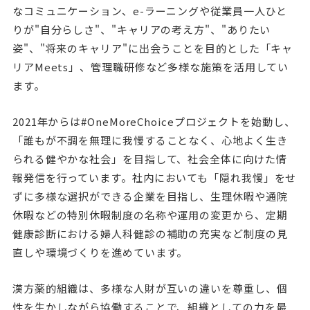
なコミュニケーション、e-ラーニングや従業員一人ひと
りが"自分らしさ"、"キャリアの考え方"、"ありたい
姿"、"将来のキャリア"に出会うことを目的とした「キャ
リアMeets」、管理職研修など多様な施策を活用してい
ます。
2021年からは#OneMoreChoiceプロジェクトを始動し、
「誰もが不調を無理に我慢することなく、心地よく生き
られる健やかな社会」を目指して、社会全体に向けた情
報発信を行っています。社内においても「隠れ我慢」をせ
ずに多様な選択ができる企業を目指し、生理休暇や通院
休暇などの特別休暇制度の名称や運用の変更から、定期
健康診断における婦人科健診の補助の充実など制度の見
直しや環境づくりを進めています。
漢方薬的組織は、多様な人財が互いの違いを尊重し、個
性を生かしながら協働することで、組織としての力を最