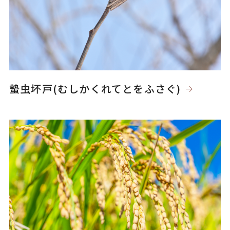
蟄虫坏戸(むしかくれてとをふさぐ)