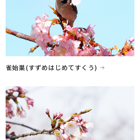
雀始巣(すずめはじめてすくう)